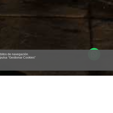
́bitos de navegación.
 pulsa “Gestionar Cookies“
spera. El tren eléctrico de Hershey, con sólo