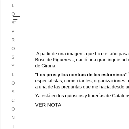
L
O
S
P
R
O
A partir de una imagen - que hice el año pas
S
Bosc de Figueres -, nació una gran inquietud 
Y
de Girona.
L
"
Los pros y los contras de los estorninos
"
especialistas, comerciantes, organizaciones 
O
a una de las preguntas que me hacía desde un
S
Ya está en los quioscos y librerías de Catalun
C
VER NOTA
O
N
T